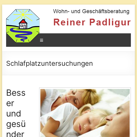
Geomantie
Kraftorte
und
Menü
die
Wirkung
auf
den
Schlafplatzuntersuchungen
Mensche
Bess
er
und
gesü
nder