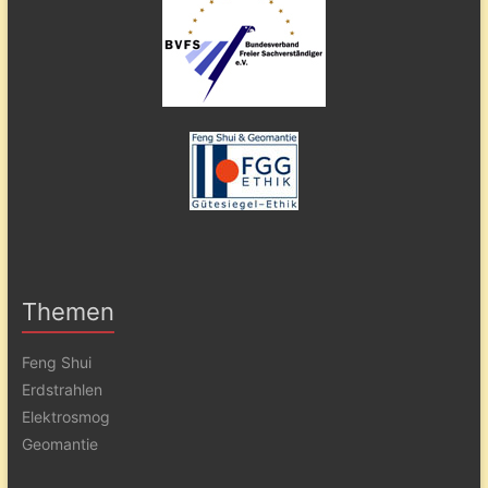
Themen
Feng Shui
Erdstrahlen
Elektrosmog
Geomantie