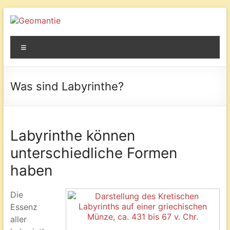
Geomantie
Kraftorte
Menü
und
die
Wirkung
Was sind Labyrinthe?
auf
den
Mensche
Labyrinthe können
unterschiedliche Formen
haben
Die
Essenz
aller