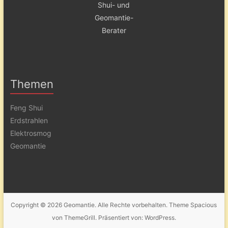
Themen
Feng Shui
Erdstrahlen
Elektrosmog
Geomantie
Copyright © 2026
Geomantie
. Alle Rechte vorbehalten. Theme
Spacious
von ThemeGrill. Präsentiert von:
WordPress
.