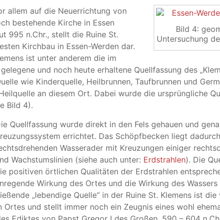
or allem auf die Neuerrichtung von
och bestehende Kirche in Essen
Bild 4: geo
 995 n.Chr., stellt die Ruine St.
Untersuchung des
testen Kirchbau in Essen-Werden dar.
lemens ist unter anderem die im
 gelegene und noch heute erhaltene Quellfassung des „Kle
uelle wie Kinderquelle, Heilbrunnen, Taufbrunnen und Ger
 Heilquelle an diesem Ort. Dabei wurde die ursprüngliche Qu
e Bild 4).
ie Quellfassung wurde direkt in den Fels gehauen und gen
reuzungssystem errichtet. Das Schöpfbecken liegt dadurch d
echtsdrehenden Wasserader mit Kreuzungen einiger rechts
nd Wachstumslinien (siehe auch unter:
Erdstrahlen
). Die Q
ie positiven örtlichen Qualitäten der Erdstrahlen entsprec
nregende Wirkung des Ortes und die Wirkung des Wassers 
ließende „lebendige Quelle“ in der Ruine St. Klemens ist di
n Ortes und stellt immer noch ein Zeugnis eines wohl ehema
 des Ediktes von Papst Gregor I des Großen, 590 – 604 n.Chr