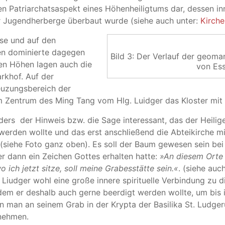
en Patriarchatsaspekt eines Höhenheiligtums dar, dessen inn
r Jugendherberge überbaut wurde (siehe auch unter:
Kirche
sse und auf den
en dominierte dagegen
Bild 3: Der Verlauf der geom
en Höhen lagen auch die
von Es
rkhof. Auf der
euzungsbereich der
Zentrum des Ming Tang vom Hlg. Luidger das Kloster mit de
ers der Hinweis bzw. die Sage interessant, das der Heilig
erden wollte und das erst anschließend die Abteikirche mi
t (siehe Foto ganz oben). Es soll der Baum gewesen sein b
r dann ein Zeichen Gottes erhalten hatte:
»An diesem Orte 
o ich jetzt sitze, soll meine Grabesstätte sein.«
. (siehe auc
 Liudger wohl eine große innere spirituelle Verbindung zu d
dem er deshalb auch gerne beerdigt werden wollte, um bis i
n man an seinem Grab in der Krypta der Basilika St. Ludge
 nehmen.