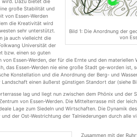
 wird. Dazu bietet die
ine große Stabilität und
keit von Essen-Werden
em die Kreativität wird
esten sehr unterstützt.
Bild 1: Die Anordnung der ge
von Es
ja auch vielleicht die
olkwang Universität der
 bzw. einen so guten
en von Essen-Werden, der für die Ernte und den materiellen 
uch, das Essen-Werden nie eine große Stadt ge-worden ist, 
hische Konstellation und die Anordnung der Berg- und Wass
 Landschaft einen äußerst günstigen Standort dar (siehe Bil
erterrasse lag und liegt nun zwischen dem Phönix und der S
s Zentrum von Essen-Werden. Die Mittelterrasse mit der lei
 ideale Lage zum Siedeln und Wirtschaften. Die Dynamik des
r und der Ost-Westrichtung der Talniederungen durch alle 
Zusammen mit der Ruhrfu