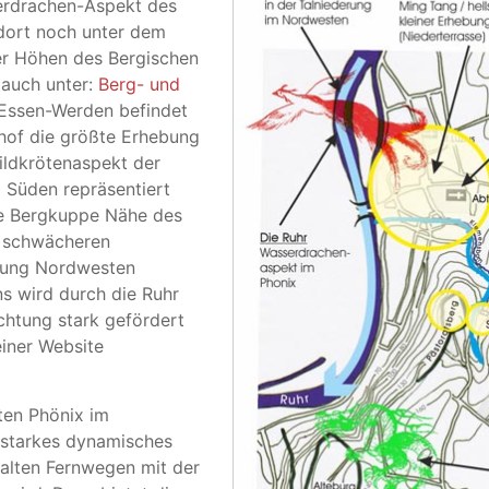
erdrachen-Aspekt des
dort noch unter dem
r Höhen des Bergischen
 auch unter:
Berg- und
 Essen-Werden befindet
hof die größte Erhebung
ildkrötenaspekt der
 Süden repräsentiert
ie Bergkuppe Nähe des
s schwächeren
htung Nordwesten
s wird durch die Ruhr
ichtung stark gefördert
meiner Website
ten Phönix im
 starkes dynamisches
 alten Fernwegen mit der