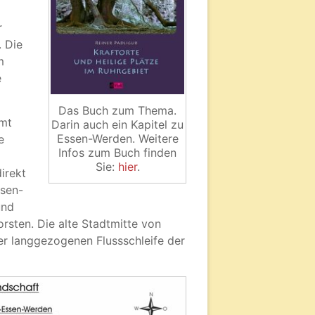
r
. Die
m
e
Das Buch zum Thema.
mmt
Darin auch ein Kapitel zu
Essen-Werden. Weitere
e
Infos zum Buch finden
Sie:
hier
.
irekt
ssen-
und
sten. Die alte Stadtmitte von
er langgezogenen Flussschleife der