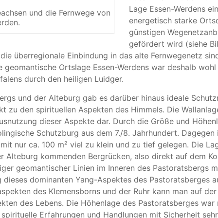
Lage Essen-Werdens eine
ieachsen und die Fernwege von
energetisch starke Orts
rden.
günstigen Wegenetzanb
gefördert wird (siehe Bi
die überregionale Einbindung in das alte Fernwegenetz sind
 geomantische Ortslage Essen-Werdens war deshalb wohl mi
falens durch den heiligen Luidger.
rgs und der Alteburg gab es darüber hinaus ideale Schutz
kt zu den spirituellen Aspekten des Himmels. Die Wallanlag
snutzung dieser Aspekte dar. Durch die Größe und Höhenla
olingische Schutzburg aus dem 7./8. Jahrhundert. Dagegen 
mit nur ca. 100 m² viel zu klein und zu tief gelegen. Die L
r Alteburg kommenden Bergrücken, also direkt auf dem Kop
er geomantischer Linien im Inneren des Pastoratsbergs me
 dieses dominanten Yang-Aspektes des Pastoratsberges auch
pekten des Klemensborns und der Ruhr kann man auf der 
kten des Lebens. Die Höhenlage des Pastoratsberges war
spirituelle Erfahrungen und Handlungen mit Sicherheit sehr 