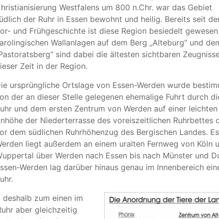
hristianisierung Westfalens um 800 n.Chr. war das Gebiet
üdlich der Ruhr in Essen bewohnt und heilig. Bereits seit de
or- und Frühgeschichte ist diese Region besiedelt gewesen
arolingischen Wallanlagen auf dem Berg „Alteburg“ und de
Pastoratsberg“ sind dabei die ältesten sichtbaren Zeugniss
ieser Zeit in der Region.
ie ursprüngliche Ortslage von Essen-Werden wurde besti
on der an dieser Stelle gelegenen ehemalige Fuhrt durch di
uhr und dem ersten Zentrum von Werden auf einer leichten
nhöhe der Niederterrasse des voreiszeitlichen Ruhrbettes d
or dem südlichen Ruhrhöhenzug des Bergischen Landes. E
erden liegt außerdem an einem uralten Fernweg von Köln 
uppertal über Werden nach Essen bis nach Münster und Dor
ssen-Werden lag darüber hinaus genau im Innenbereich ein
uhr.
g deshalb zum einen im
uhr aber gleichzeitig