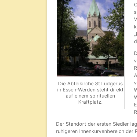
C
s
V
k
„
d
D
v
R
A
v
Die Abteikirche St.Ludgerus
in Essen-Werden steht direkt
W
auf einem spirituellen
W
Kraftplatz.
E
R
Der Standort der ersten Siedler la
ruhigeren Innenkurvenbereich der R