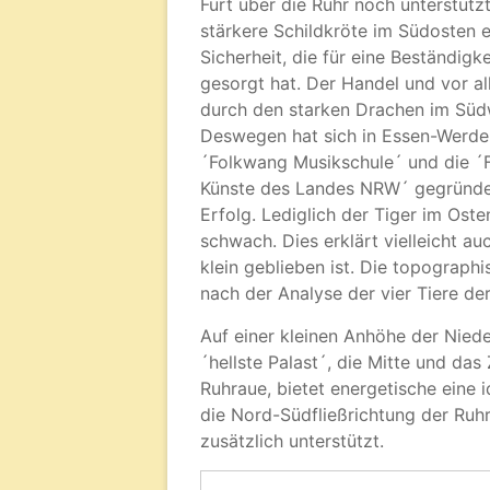
Furt über die Ruhr noch unterstützt
stärkere Schildkröte im Südosten e
Sicherheit, die für eine Beständig
gesorgt hat. Der Handel und vor all
durch den starken Drachen im Südw
Deswegen hat sich in Essen-Werden 
´Folkwang Musikschule´ und die ´F
Künste des Landes NRW´ gegründet
Erfolg. Lediglich der Tiger im Ost
schwach. Dies erklärt vielleicht a
klein geblieben ist. Die topograp
nach der Analyse der vier Tiere der
Auf einer kleinen Anhöhe der Nied
´hellste Palast´, die Mitte und da
Ruhraue, bietet energetische eine
die Nord-Südfließrichtung der Ruh
zusätzlich unterstützt.