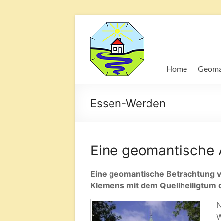
Geomantie
Kraftorte
und
Home
Geoma
die
Wirkung
auf
Essen-Werden
den
Mensche
Eine geomantische
Eine geomantische Betrachtung v
Klemens mit dem Quellheiligtum
N
W