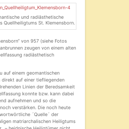
mantische und radiästhetische
 Quellheiligtums St. Klemensborn.
mensborn“ von 957 (siehe Fotos
manbrunnen zeugen von einem alten
ellfassung radiästhetisch
au auf einem geomantischen
irekt auf einer tiefliegenden
drehenden Linien der Beredsamkeit
uellfassung konnte bzw. kann dabei
hend aufnehmen und so die
noch verstärken. Die noch heute
e wortwörtliche ´Quelle´ der
ligen matriarchalischen Heiligtums
., – heidnische Heiligtümer nicht