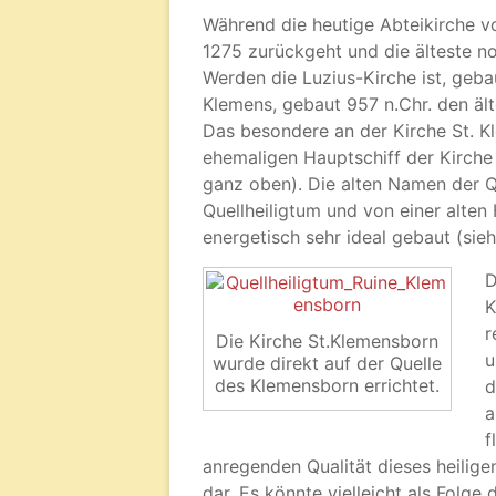
Während die heutige Abteikirche v
1275 zurückgeht und die älteste n
Werden die Luzius-Kirche ist, gebaut
Klemens, gebaut 957 n.Chr. den äl
Das besondere an der Kirche St. K
ehemaligen Hauptschiff der Kirche
ganz oben). Die alten Namen der Q
Quellheiligtum und von einer alten
energetisch sehr ideal gebaut (sieh
D
K
r
Die Kirche St.Klemensborn
u
wurde direkt auf der Quelle
des Klemensborn errichtet.
d
a
f
anregenden Qualität dieses heilige
dar. Es könnte vielleicht als Folge