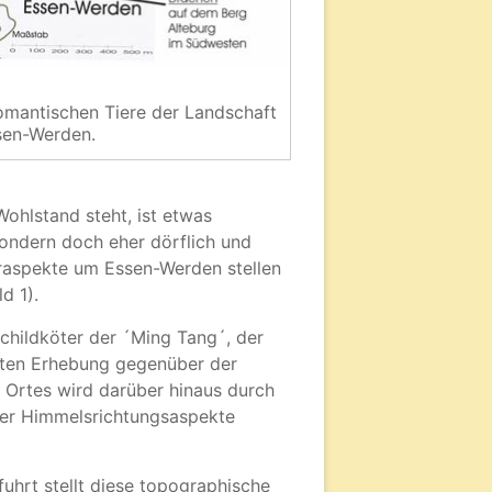
omantischen Tiere der Landschaft
sen-Werden.
Wohlstand steht, ist etwas
sondern doch eher dörflich und
eraspekte um Essen-Werden stellen
d 1).
childköter der ´Ming Tang´, der
chten Erhebung gegenüber der
 Ortes wird darüber hinaus durch
vier Himmelsrichtungsaspekte
hrt stellt diese topographische