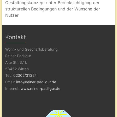
Gestaltungskonzept unter Berücksichtigung der
strukturellen Bedingungen und der Wünsche der
Nutzer
Kontakt
Wohn- und Geschäftsberatung
Reiner Padligur
Alte Str. 37 b
58452 Witten
Tel.:
02302/31324
Email:
info@reiner-padligur.de
Internet:
www.reiner-padligur.de