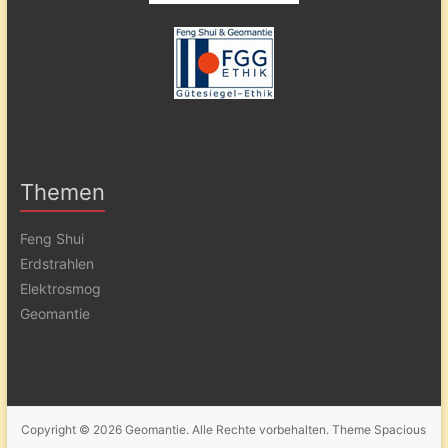
Themen
Feng Shui
Erdstrahlen
Elektrosmog
Geomantie
Copyright © 2026
Geomantie
. Alle Rechte vorbehalten. Theme
Spacious