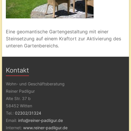
Eine geomantische Gartengestaltung mit einer
Steinsetzung auf einem Kraftort zur Aktivierung des
unteren Gartenbereichs.
Kontakt
Wohn- und Geschäftsberatung
Reiner Padligur
Alte Str. 37 b
58452 Witten
Tel.:
02302/31324
Email:
info@reiner-padligur.de
Internet:
www.reiner-padligur.de