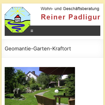
Geomantie
Kraftorte
und
Menü
die
Wirkung
auf
den
Geomantie-Garten-Kraftort
Mensche