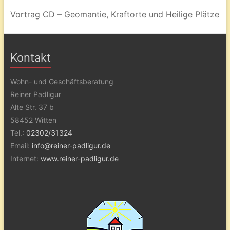
Vortrag CD – Geomantie, Kraftorte und Heilige Plätze
Kontakt
Wohn- und Geschäftsberatung
Reiner Padligur
Alte Str. 37 b
58452 Witten
Tel.:
02302/31324
Email:
info@reiner-padligur.de
Internet:
www.reiner-padligur.de