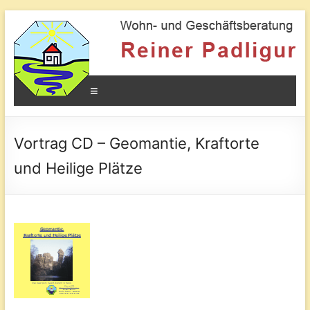
Geomantie
Kraftorte
und
Menü
die
Wirkung
auf
den
Vortrag CD – Geomantie, Kraftorte
Mensche
und Heilige Plätze