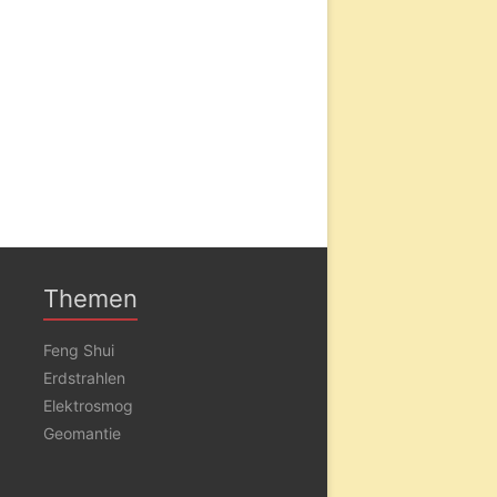
Themen
Feng Shui
Erdstrahlen
Elektrosmog
Geomantie