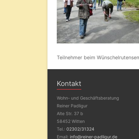
Teilnehmer beim Wünschelrutensemi
Kontakt
Wohn- und Geschäftsberatung
Reiner Padligur
Alte Str. 37 b
58452 Witten
Tel.:
02302/31324
Email:
info@reiner-padligur.de