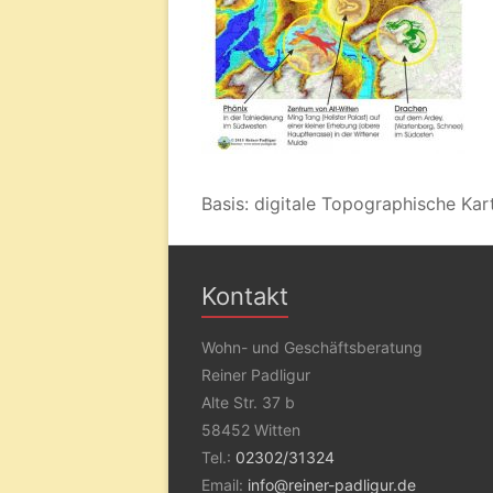
Basis: digitale Topographische Ka
Kontakt
Wohn- und Geschäftsberatung
Reiner Padligur
Alte Str. 37 b
58452 Witten
Tel.:
02302/31324
Email:
info@reiner-padligur.de