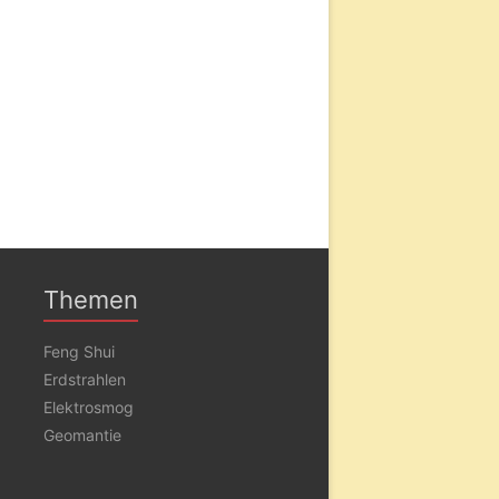
Themen
Feng Shui
Erdstrahlen
Elektrosmog
Geomantie