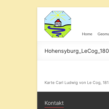
Geomantie
Kraftorte
und
Home
Geoma
die
Wirkung
auf
Hohensyburg_LeCog_180
den
Mensche
Karte Carl Ludwig von Le Cog, 181
Kontakt