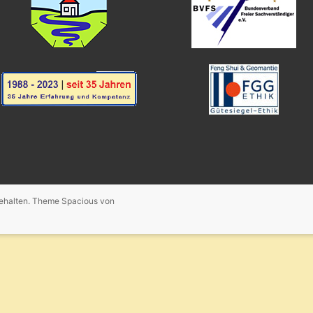
behalten. Theme
Spacious
von