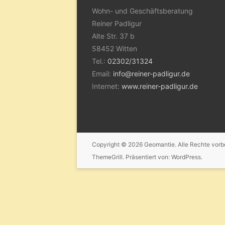
Wohn- und Geschäftsberatung
Reiner Padligur
Alte Str. 37 b
58452 Witten
Tel.:
02302/31324
Email:
info@reiner-padligur.de
Internet:
www.reiner-padligur.de
Copyright © 2026
Geomantie
. Alle Rechte vor
ThemeGrill. Präsentiert von:
WordPress
.