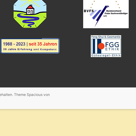
behalten. Theme
Spacious
von