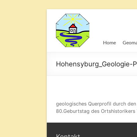
Geomantie
Kraftorte
und
Home
Geoma
die
Wirkung
auf
Hohensyburg_Geologie-Pr
den
Mensche
geologisches Querprofil durch den 
80.Geburtstag des Ortshistorikers
Kontakt