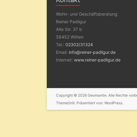
Wohn- und Geschäftsberatung
Reiner Padligur
Alte Str. 37 b
58452 Witten
Tel.:
02302/31324
Email:
info@reiner-padligur.de
Internet:
www.reiner-padligur.de
Copyright © 2026
Geomantie
. Alle Rechte vor
ThemeGrill. Präsentiert von:
WordPress
.