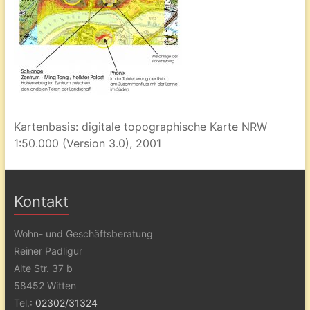
Kartenbasis: digitale topographische Karte NRW
1:50.000 (Version 3.0), 2001
Kontakt
Wohn- und Geschäftsberatung
Reiner Padligur
Alte Str. 37 b
58452 Witten
Tel.:
02302/31324