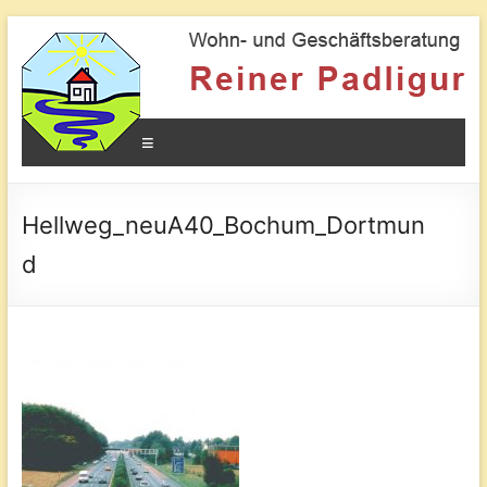
Geomantie
Kraftorte
und
Menü
die
Wirkung
auf
den
Hellweg_neuA40_Bochum_Dortmun
Mensche
d