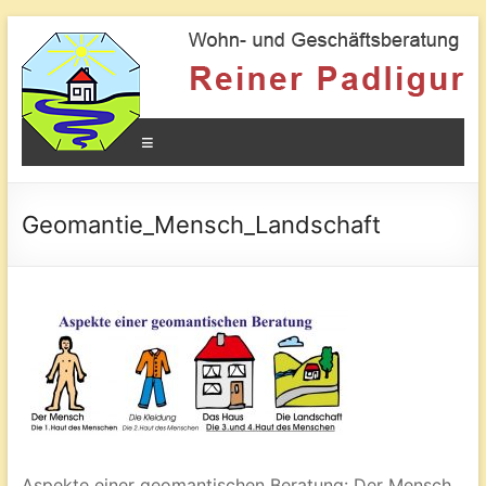
Geomantie
Kraftorte
und
Menü
die
Wirkung
auf
den
Geomantie_Mensch_Landschaft
Mensche
Aspekte einer geomantischen Beratung: Der Mensch,