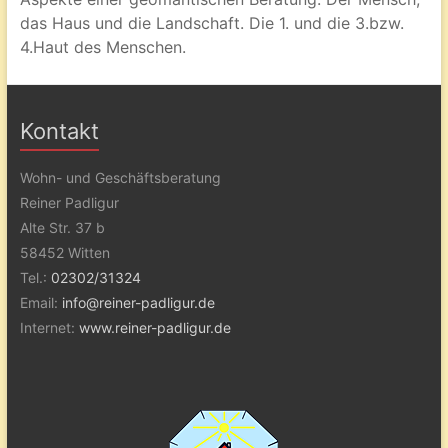
das Haus und die Landschaft. Die 1. und die 3.bzw.
4.Haut des Menschen.
Kontakt
Wohn- und Geschäftsberatung
Reiner Padligur
Alte Str. 37 b
58452 Witten
Tel.:
02302/31324
Email:
info@reiner-padligur.de
Internet:
www.reiner-padligur.de